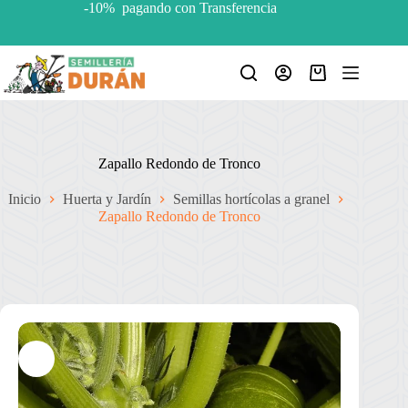
Saltar
-10% pagando con Transferencia
al
contenido
Carro
de
compra
Zapallo Redondo de Tronco
Inicio
Huerta y Jardín
Semillas hortícolas a granel
Zapallo Redondo de Tronco