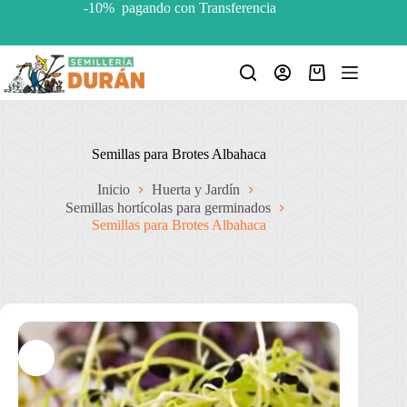
Saltar
-10% pagando con Transferencia
al
contenido
Carro
de
compra
Semillas para Brotes Albahaca
Inicio
Huerta y Jardín
Semillas hortícolas para germinados
Semillas para Brotes Albahaca