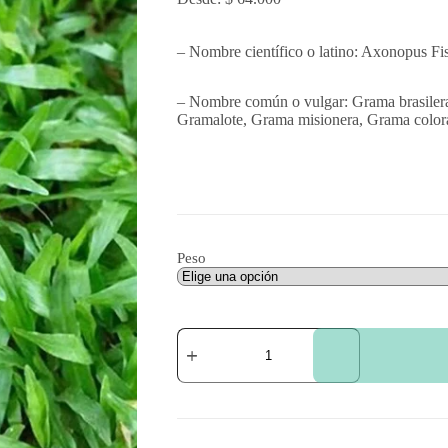
– Nombre científico o latino: Axonopus Fi
– Nombre común o vulgar: Grama brasilera
Gramalote, Grama misionera, Grama colora
Peso
Semillas
de
Grama
Bahiana
cantidad