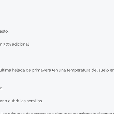
asto.
 30% adicional.
última helada de primavera (en una temperatura del suelo en 
2.
 a cubrir las semillas.
las primeras dos semanas y riegue semanalmente durante s