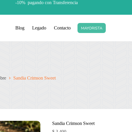
-10% pagando con Transferencia
Blog
Legado
Contacto
MAYORISTA
to
obre
Sandia Crimson Sweet
Sandia Crimson Sweet
$
3.400