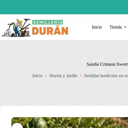
Saltar
al
contenido
Sandia
Sandia Crimson
Inicio
Tienda
Añadir al carri
$
3.400
Crimson
Sweet
Sweet
cantidad
Sandia Crimson Sweet
Inicio
Huerta y Jardín
Semillas hortícolas en s