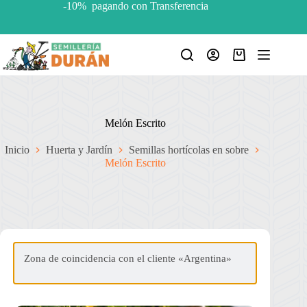
Saltar
-10% pagando con Transferencia
al
contenido
Carro
de
compra
Melón Escrito
Inicio
Huerta y Jardín
Semillas hortícolas en sobre
Melón Escrito
Zona de coincidencia con el cliente «Argentina»