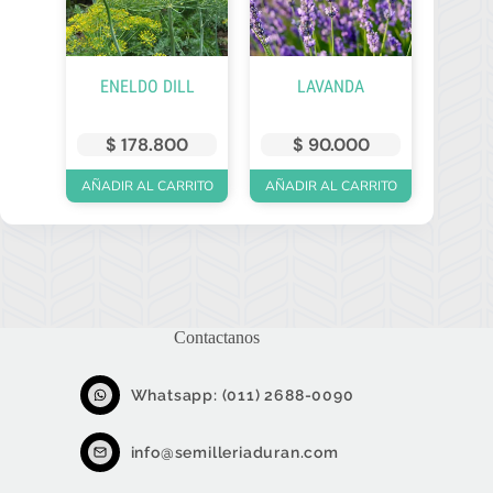
en
la
página
de
ENELDO DILL
LAVANDA
producto
$
178.800
$
90.000
AÑADIR AL CARRITO
AÑADIR AL CARRITO
Contactanos
Whatsapp: (011) 2688-0090
info@semilleriaduran.com