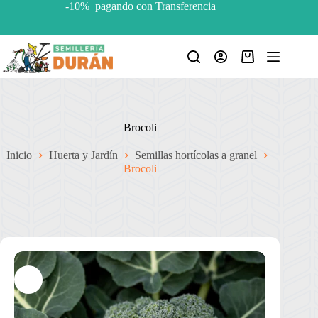
Saltar
-10% pagando con Transferencia
al
contenido
Carro
de
compra
Brocoli
Inicio
Huerta y Jardín
Semillas hortícolas a granel
Brocoli