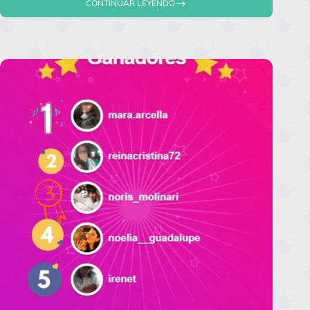
CONTINUAR LEYENDO
SEMILLERÍA
DURÁN
EN
LA
FERIA
DE
PURO
DISEÑO
2022