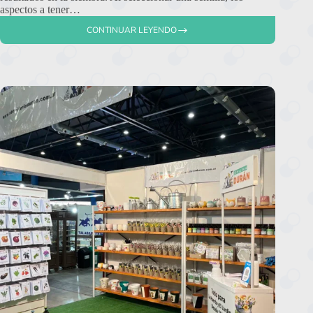
aspectos a tener…
CONTINUAR LEYENDO
DESCUBRIENDO
EL
ENCANTO
DE
LAS
SEMILLERÍAS
BOUTIQUE:
UN
RECORRIDO
POR
LA
NOTA
EN
REVISTA
JARDÍN
DEL
DIARIO
LA
NACIÓN