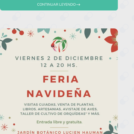
CONTINUAR LEYENDO
DECORANDO
LAS
TERRAZAS
DE
LA
ROCK
&
POP
Y
LA
METRO