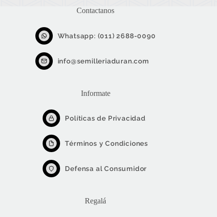
se
pueden
Contactanos
elegir
en
la
Whatsapp: (011) 2688-0090
página
de
info@semilleriaduran.com
producto
Informate
Políticas de Privacidad
Términos y Condiciones
Defensa al Consumidor
Regalá