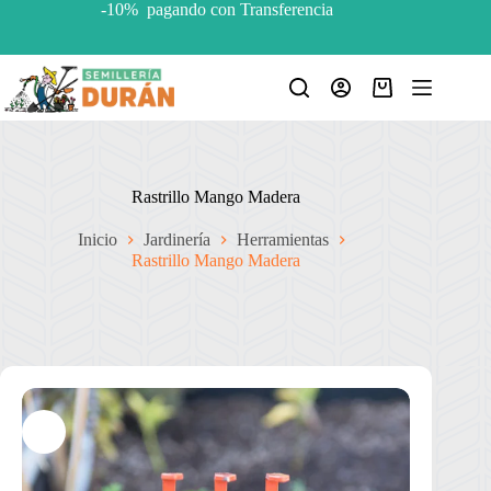
Saltar
-10% pagando con Transferencia
al
contenido
Carro
de
compra
Rastrillo Mango Madera
Inicio
Jardinería
Herramientas
Rastrillo Mango Madera