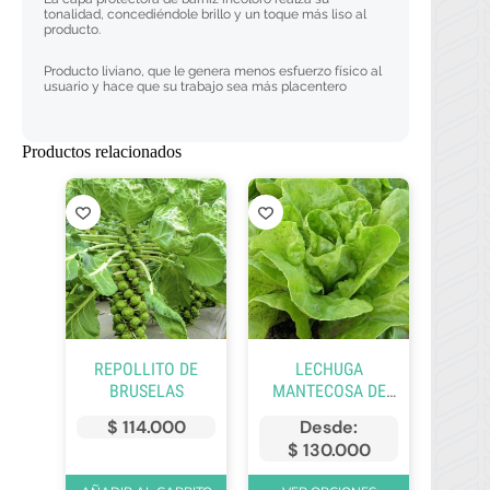
tonalidad, concediéndole brillo y un toque más liso al
producto.
Producto liviano, que le genera menos esfuerzo físico al
usuario y hace que su trabajo sea más placentero
Productos relacionados
REPOLLITO DE
LECHUGA
BRUSELAS
MANTECOSA DE
VERANO
$
114.000
Desde:
$
130.000
Este