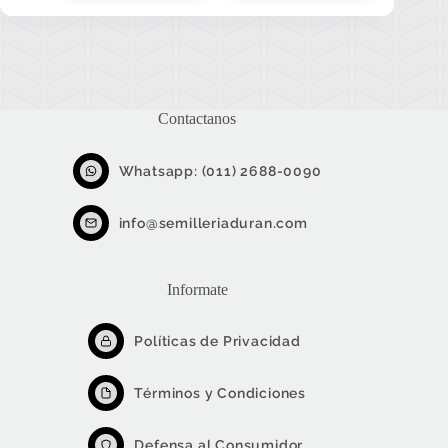
tiene
múltiples
variantes.
Las
opciones
se
pueden
Contactanos
elegir
en
Whatsapp: (011) 2688-0090
la
página
de
info@semilleriaduran.com
producto
Informate
Políticas de Privacidad
Términos y Condiciones
Defensa al Consumidor