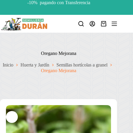
Saltar
-10% pagando con Transferencia
al
contenido
Carro
de
compra
Oregano Mejorana
Inicio
Huerta y Jardín
Semillas hortícolas a granel
Oregano Mejorana