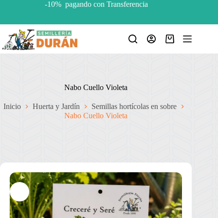
Saltar
-10% pagando con Transferencia
al
contenido
Carro
de
compra
Nabo Cuello Violeta
Inicio
Huerta y Jardín
Semillas hortícolas en sobre
Nabo Cuello Violeta