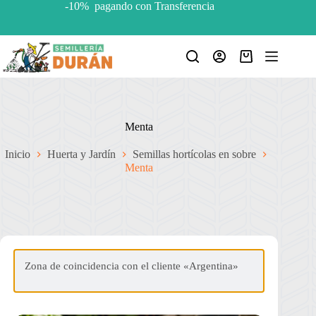
Saltar
-10% pagando con Transferencia
al
contenido
Carro
de
compra
Menta
Inicio
Huerta y Jardín
Semillas hortícolas en sobre
Menta
Zona de coincidencia con el cliente «Argentina»