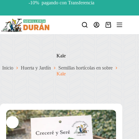
Saltar
-10% pagando con Transferencia
al
contenido
Carro
de
compra
Kale
Inicio
Huerta y Jardín
Semillas hortícolas en sobre
Kale